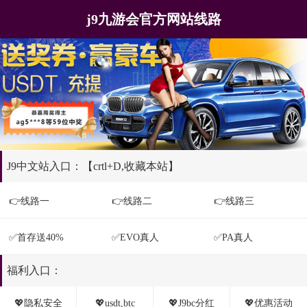
j9九游会官方网站线路
J9中文站入口：【crtl+D,收藏本站】
👉线路一
👉线路二
👉线路三
✅首存送40%
✅EVO真人
✅PA真人
福利入口：
💖隐私安全
💖usdt,btc
💖J9bc分红
💖优惠活动