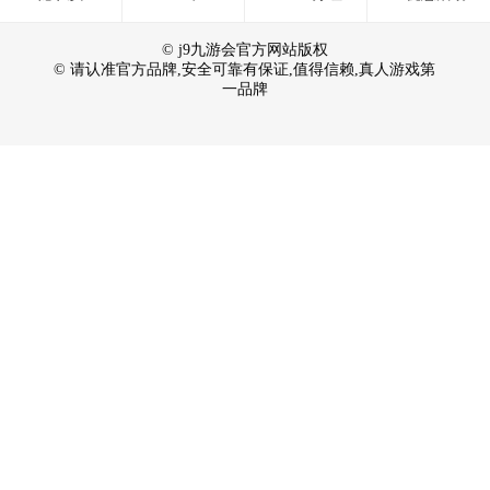
© j9九游会官方网站版权
© 请认准官方品牌,安全可靠有保证,值得信赖,真人游戏第
一品牌